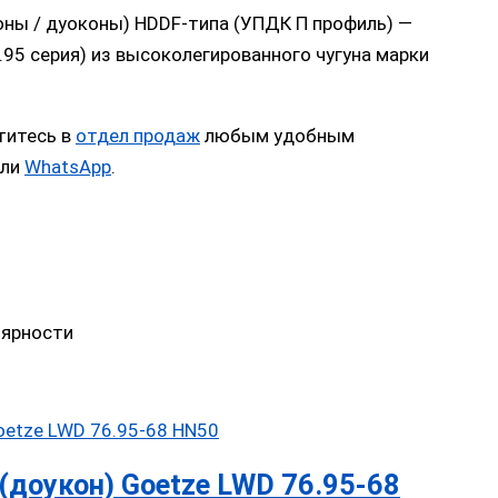
оны / дуоконы) HDDF-типа (УПДК П профиль) —
6.95 серия) из высоколегированного чугуна марки
титесь в
отдел продаж
любым удобным
или
WhatsApp
.
лярности
доукон) Goetze LWD 76.95-68