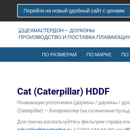
Перейти
Сортировка:
Перейти на новый удобный сайт с ценами
к
по
содержимому
популярности
ПРОИЗВОДСТВО И ПОСТАВКА ПЛАВАЮЩИ
ПО РАЗМЕРАМ
ПО МАРКЕ
ПО
Cat (Caterpillar) HDDF
Плавающие уплотнения (доуконы / дауконы / дуо
(Caterpillar) — Катерпиллер (на гусеничные бульд
Для поиска воспользуйтесь фильтром справа ил
zakaz@cehmasterdon.ru
, +7-960-444-66-80 или
W