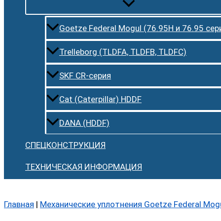
Goetze Federal Mogul (76.95H и 76.95 сер
Trelleborg (TLDFA, TLDFB, TLDFC)
SKF CR-серия
Cat (Caterpillar) HDDF
DANA (HDDF)
СПЕЦКОНСТРУКЦИЯ
ТЕХНИЧЕСКАЯ ИНФОРМАЦИЯ
Главная
|
Механические уплотнения Goetze Federal Mog