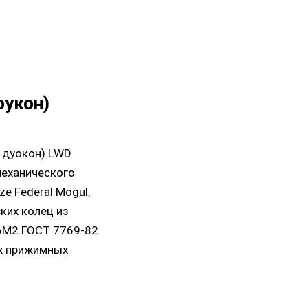
оукон)
 дуокон) LWD
механического
e Federal Mogul,
ких колец из
16М2 ГОСТ 7769-82
ух прижимных