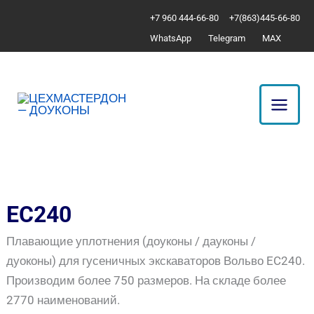
Перейти
Сортировка:
+7 960 444-66-80
+7(863)445-66-80
к
по
WhatsApp
Telegram
MAX
содержимому
популярности
EC240
Плавающие уплотнения (доуконы / дауконы /
дуоконы) для гусеничных экскаваторов Вольво EC240.
Производим более 750 размеров. На складе более
2770 наименований.