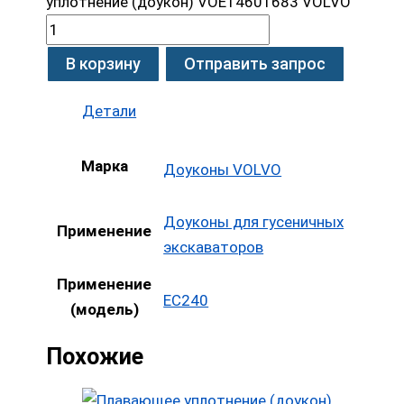
уплотнение (доукон) VOE14601683 VOLVO
В корзину
Отправить запрос
Детали
Марка
Доуконы VOLVO
Доуконы для гусеничных
Применение
экскаваторов
Применение
EC240
(модель)
Похожие