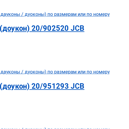
(доукон) 20/902520 JCB
(доукон) 20/951293 JCB