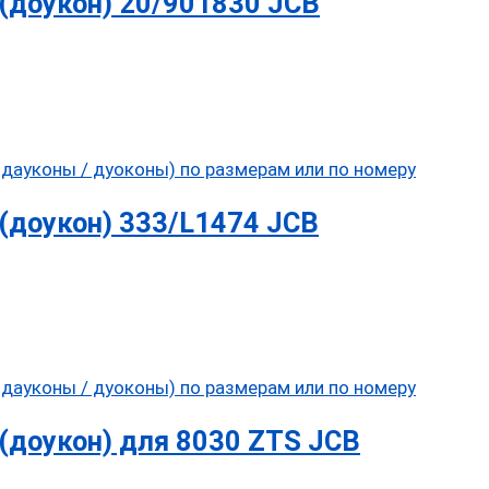
(доукон) 20/901830 JCB
(доукон) 333/L1474 JCB
(доукон) для 8030 ZTS JCB