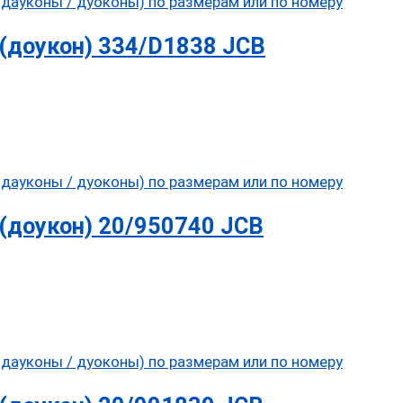
(доукон) 334/D1838 JCB
(доукон) 20/950740 JCB