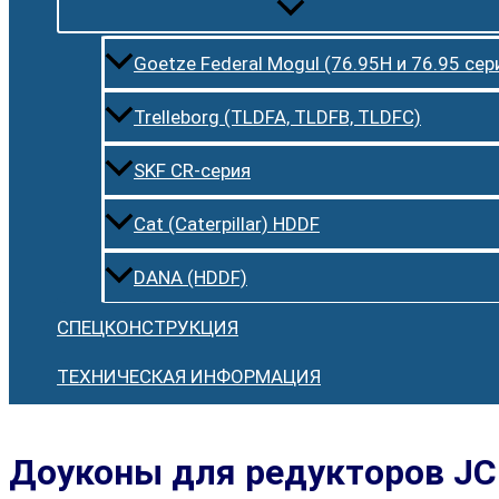
Goetze Federal Mogul (76.95H и 76.95 сер
Trelleborg (TLDFA, TLDFB, TLDFC)
SKF CR-серия
Cat (Caterpillar) HDDF
DANA (HDDF)
СПЕЦКОНСТРУКЦИЯ
ТЕХНИЧЕСКАЯ ИНФОРМАЦИЯ
Доуконы для редукторов J