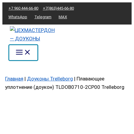
Перейти
Количество
+7 960 444-66-80
+7(863)445-66-80
к
товара
WhatsApp
Telegram
MAX
содержимому
Плавающее
уплотнение
(доукон)
TLDOB0710-
2CP00
Trelleborg
Главная
|
Доуконы Trelleborg
|
Плавающее
уплотнение (доукон) TLDOB0710-2CP00 Trelleborg