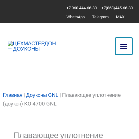
Перейти
Количество
+7 960 444-66-80
+7(863)445-66-80
к
товара
WhatsApp
Telegram
MAX
содержимому
Плавающее
уплотнение
(доукон)
KO
4700
GNL
Главная
|
Доуконы GNL
|
Плавающее уплотнение
(доукон) KO 4700 GNL
Плавающее уплотнение