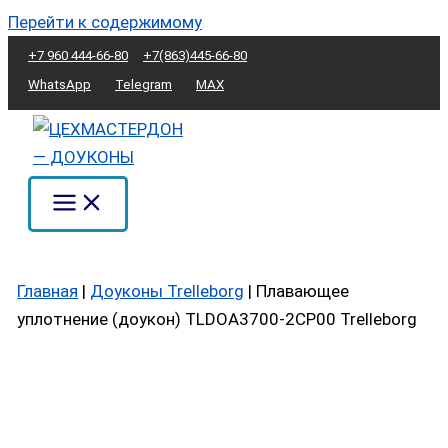
Перейти к содержимому
+7 960 444-66-80
+7(863)445-66-80
WhatsApp
Telegram
MAX
Главная
|
Доуконы Trelleborg
|
Плавающее
уплотнение (доукон) TLDOA3700-2CP00 Trelleborg