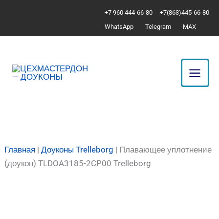
Перейти
Количество
+7 960 444-66-80
+7(863)445-66-80
к
товара
WhatsApp
Telegram
MAX
содержимому
Плавающее
уплотнение
(доукон)
TLDOA3185-
2CP00
Trelleborg
Главная
|
Доуконы Trelleborg
|
Плавающее уплотнение
(доукон) TLDOA3185-2CP00 Trelleborg