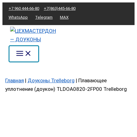
Перейти
Количество
+7 960 444-66-80
+7(863)445-66-80
к
товара
WhatsApp
Telegram
MAX
содержимому
Плавающее
уплотнение
(доукон)
TLDOA0820-
2FP00
Trelleborg
Главная
|
Доуконы Trelleborg
|
Плавающее
уплотнение (доукон) TLDOA0820-2FP00 Trelleborg