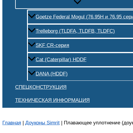
Goetze Federal Mogul (76.95H и 76.95 сер
Trelleborg (TLDFA, TLDFB, TLDFC)
SKF CR-серия
Cat (Caterpillar) HDDF
DANA (HDDF)
СПЕЦКОНСТРУКЦИЯ
ТЕХНИЧЕСКАЯ ИНФОРМАЦИЯ
Главная
|
Доуконы Simrit
|
Плавающее уплотнение (доуко