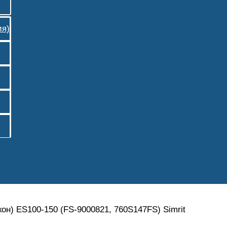
ия)
н) ES100-150 (FS-9000821, 760S147FS) Simrit