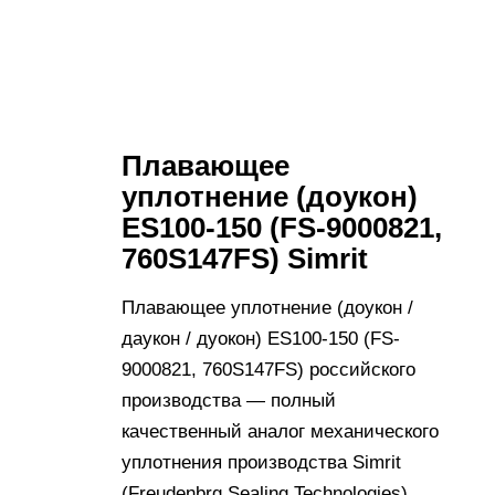
Плавающее
уплотнение (доукон)
ES100-150 (FS-9000821,
760S147FS) Simrit
Плавающее уплотнение (доукон /
даукон / дуокон) ES100-150 (FS-
9000821, 760S147FS) российского
производства — полный
качественный аналог механического
уплотнения производства Simrit
(Freudenbrg Sealing Technologies),