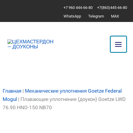
Перейти
Количество
+7 960 444-66-80
+7(863)445-66-80
к
товара
WhatsApp
Telegram
MAX
содержимому
Плавающее
уплотнение
(доукон)
Goetze
LWD
76.90
HNO-
150
NB70
Главная
|
Механические уплотнения Goetze Federal
Mogul
|
Плавающее уплотнение (доукон) Goetze LWD
76.90 HNO-150 NB70