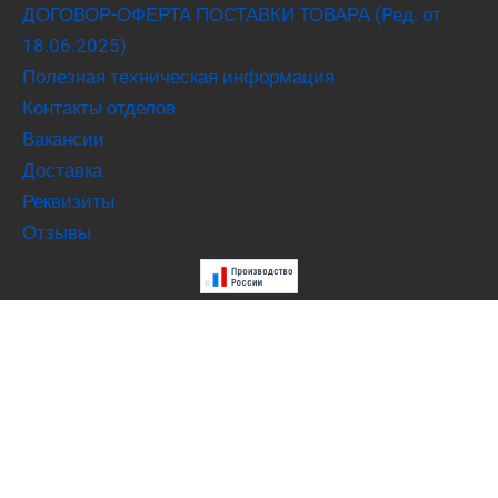
ДОГОВОР-ОФЕРТА ПОСТАВКИ ТОВАРА (Ред. от
18.06.2025)
Полезная техническая информация
Контакты отделов
Вакансии
Доставка
Реквизиты
Отзывы
Скачать опросный лист
Поиск по каталожному номеру
Механические уплотнения Goetze Federal Mogul
Плавающие уплотнения (доуконы) Trelleborg (TLDOA,
TLDOB, TLDOC и TLDFA, TLDFB)