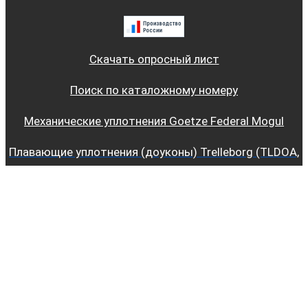
Скачать опросный лист
Поиск по каталожному номеру
Механические уплотнения Goetze Federal Mogul
Плавающие уплотнения (доуконы) Trelleborg (TLDOA,
TLDOB, TLDOC и TLDFA, TLDFB)
+7 (863) 445-66-80
+7 960 444-66-80
zakaz@cehmasterdon.ru
WhatsApp
Telegram
Copyright © 2023-2025 ЦЕХМАСТЕРДОН - ДОУКОНЫ |
Политика конфиденциальности и обработки данных