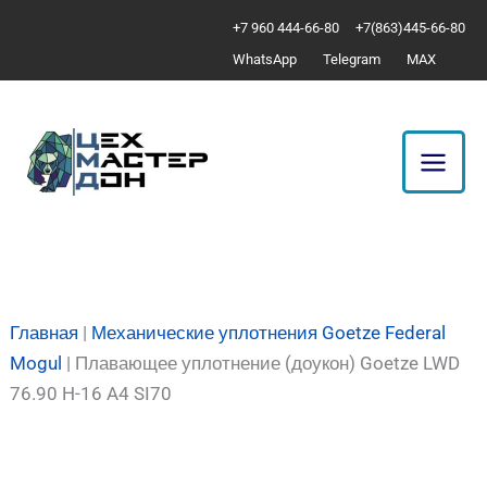
Перейти
Количество
+7 960 444-66-80
+7(863)445-66-80
к
товара
WhatsApp
Telegram
MAX
содержимому
Плавающее
уплотнение
(доукон)
Goetze
LWD
76.90
H-
16
A4
Главная
|
Механические уплотнения Goetze Federal
SI70
Mogul
|
Плавающее уплотнение (доукон) Goetze LWD
76.90 H-16 A4 SI70