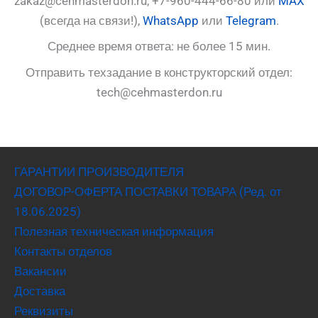
zakaz@cehmasterdon.ru, +7-960-444-66-80 или
MAX
(всегда на связи!),
WhatsApp
или
Telegram
.
Среднее время ответа: не более 15 мин.
Отправить техзадание в конструкторский отдел:
tech@cehmasterdon.ru
ГАРАНТИИ ПРОИЗВОДИТЕЛЯ
ДОГОВОР-ОФЕРТА ПОСТАВКИ ТОВАРА (Ред. от
18.06.2025)
Полезная техническая информация
Контакты отделов
Вакансии
Доставка
Реквизиты