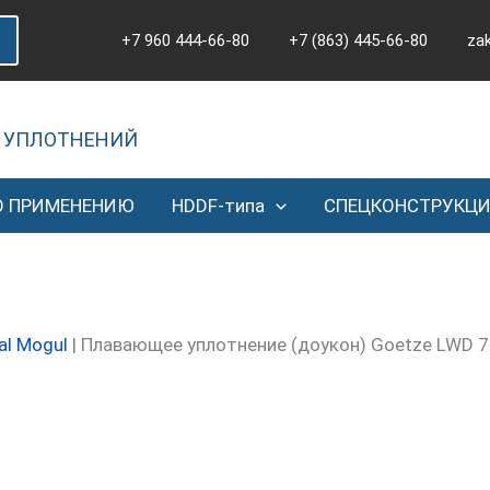
+7 960 444-66-80
+7 (863) 445-66-80
za
 УПЛОТНЕНИЙ
О ПРИМЕНЕНИЮ
HDDF-типа
СПЕЦКОНСТРУКЦ
al Mogul
|
Плавающее уплотнение (доукон) Goetze LWD 7