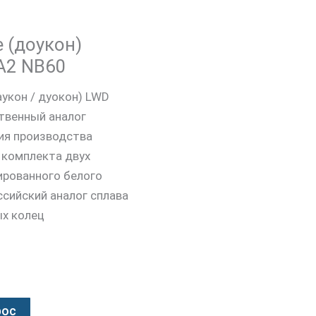
 (доукон)
 A2 NB60
укон / дуокон) LWD
твенный аналог
ия производства
з комплекта двух
ированного белого
сийский аналог сплава
ых колец
рос