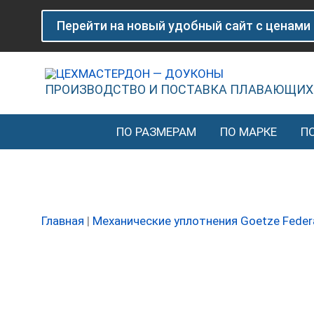
Перейти
Количество
Перейти на новый удобный сайт с ценами
к
товара
содержимому
Плавающее
уплотнение
(доукон)
ПРОИЗВОДСТВО И ПОСТАВКА ПЛАВАЮЩИХ
Goetze
LWD
ПО РАЗМЕРАМ
ПО МАРКЕ
П
76.90
H-
12
A2
Главная
|
Механические уплотнения Goetze Feder
NB60