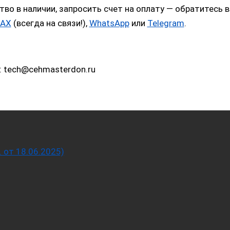
тво в наличии, запросить счет на оплату — обратитес
AX
(всегда на связи!),
WhatsApp
или
Telegram
.
: tech@cehmasterdon.ru
от 18.06.2025)