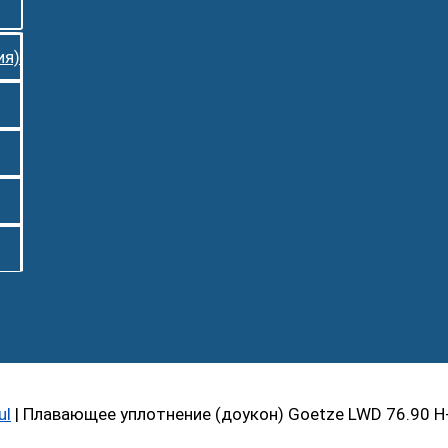
ия)
ul
|
Плавающее уплотнение (доукон) Goetze LWD 76.90 H