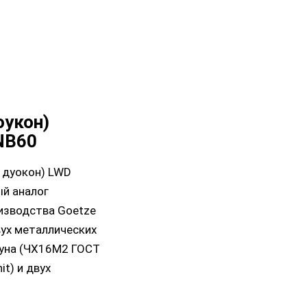
оукон)
NB60
 дуокон) LWD
ый аналог
изводства Goetze
вух металлических
гуна (ЧХ16М2 ГОСТ
t) и двух