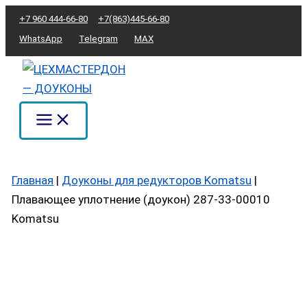
Перейти
Количество
+7 960 444-66-80
+7(863)445-66-80
к
товара
WhatsApp
Telegram
MAX
содержимому
Плавающее
уплотнение
(доукон)
287-
33-
00010
Komatsu
Главная
|
Доуконы для редукторов Komatsu
|
Плавающее уплотнение (доукон) 287-33-00010
Komatsu