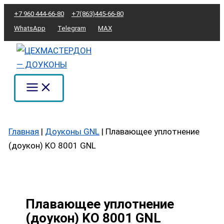
Перейти
Количество
+7 960 444-66-80
+7(863)445-66-80
к
товара
WhatsApp
Telegram
MAX
содержимому
Плавающее
уплотнение
(доукон)
KO
8001
GNL
Главная
|
Доуконы GNL
|
Плавающее уплотнение
(доукон) KO 8001 GNL
Плавающее уплотнение
(доукон) KO 8001 GNL