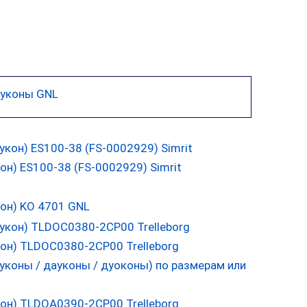
уконы GNL
н) ES100-38 (FS-0002929) Simrit
он) KO 4701 GNL
он) TLDOC0380-2CP00 Trelleborg
он) TLDOA0390-2CP00 Trelleborg