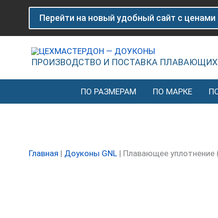
Перейти
Количество
Перейти на новый удобный сайт с ценами
к
товара
содержимому
Плавающее
уплотнение
(доукон)
ПРОИЗВОДСТВО И ПОСТАВКА ПЛАВАЮЩИХ
KO
3503
ПО РАЗМЕРАМ
ПО МАРКЕ
П
GNL
Главная
|
Доуконы GNL
|
Плавающее уплотнение 