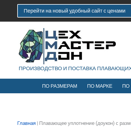
Перейти
Количество
Перейти на новый удобный сайт с ценами
к
товара
содержимому
Плавающее
уплотнение
(доукон)
с
размерами
700-
ПРОИЗВОДСТВО И ПОСТАВКА ПЛАВАЮЩИ
667-
50
мм
ПО РАЗМЕРАМ
ПО МАРКЕ
ПО
Главная
|
Плавающее уплотнение (доукон) с раз