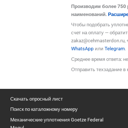
Производим более 750 
наименований.
Расшире
Чтобы подобрать уплотне
счет на оплату — обрати
zakaz@cehmasterdon.ru, 
WhatsApp
или
Telegram
.
Среднее время ответа: не
Отправить техзадание в 
Скачать опросный лист
Поиск по каталожному номеру
Механические уплотнения Goetze Federal
Mogul