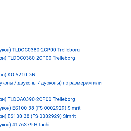
он) TLDOC0380-2CP00 Trelleborg
он) KO 5210 GNL
он) TLDOA0390-2CP00 Trelleborg
н) ES100-38 (FS-0002929) Simrit