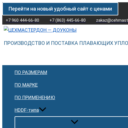
Перейти
Количество
Перейти на новый удобный сайт с ценами
к
товара
содержимому
Плавающее
+7 960 444-66-80
+7 (863) 445-66-80
zakaz@cehmaste
уплотнение
(доукон)
ПРОИЗВОДСТВО И ПОСТАВКА ПЛАВАЮЩИХ УПЛ
с
размерами
362-
332-
ПО РАЗМЕРАМ
38
мм
ПО МАРКЕ
ПО ПРИМЕНЕНИЮ
HDDF-типа