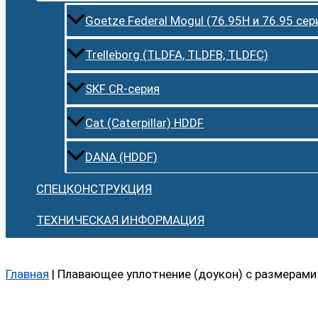
Goetze Federal Mogul (76.95H и 76.95 сер
Trelleborg (TLDFA, TLDFB, TLDFC)
SKF CR-серия
Cat (Caterpillar) HDDF
DANA (HDDF)
СПЕЦКОНСТРУКЦИЯ
ТЕХНИЧЕСКАЯ ИНФОРМАЦИЯ
Главная
|
Плавающее уплотнение (доукон) с размерами