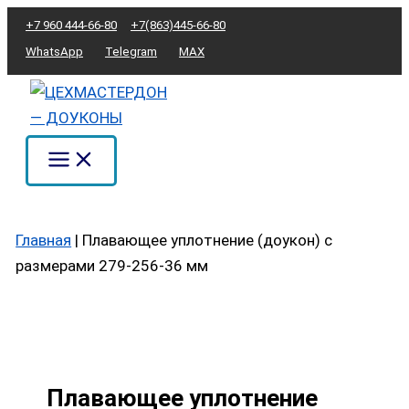
Перейти
Количество
+7 960 444-66-80
+7(863)445-66-80
к
товара
WhatsApp
Telegram
MAX
содержимому
Плавающее
уплотнение
(доукон)
с
размерами
279-
256-
Главная
|
Плавающее уплотнение (доукон) с
36
размерами 279-256-36 мм
мм
Плавающее уплотнение