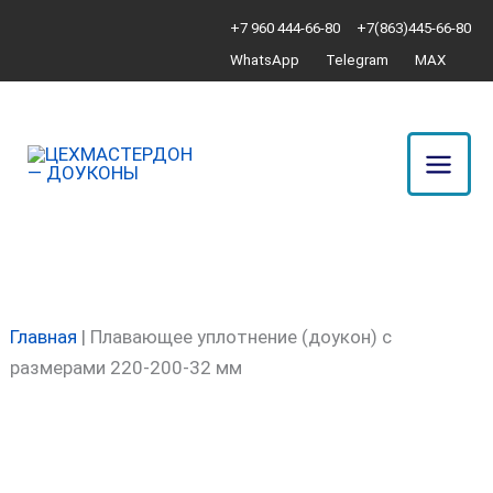
Перейти
Количество
+7 960 444-66-80
+7(863)445-66-80
к
товара
WhatsApp
Telegram
MAX
содержимому
Плавающее
уплотнение
(доукон)
с
размерами
220-
200-
32
мм
Главная
|
Плавающее уплотнение (доукон) с
размерами 220-200-32 мм