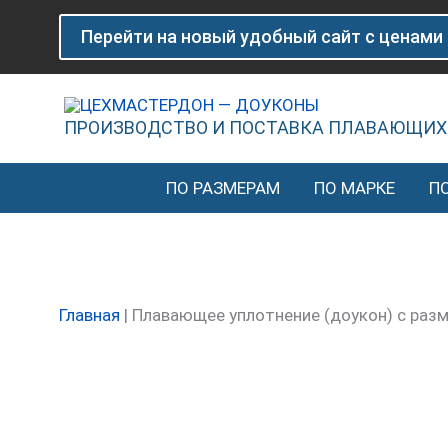
Перейти
Количество
Перейти на новый удобный сайт с ценами
к
товара
содержимому
Плавающее
уплотнение
(доукон)
ПРОИЗВОДСТВО И ПОСТАВКА ПЛАВАЮЩИХ
с
размерами
ПО РАЗМЕРАМ
ПО МАРКЕ
П
132-
119-
14
мм
Главная
|
Плавающее уплотнение (доукон) с раз