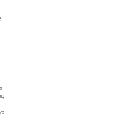
е
з
ец
ух