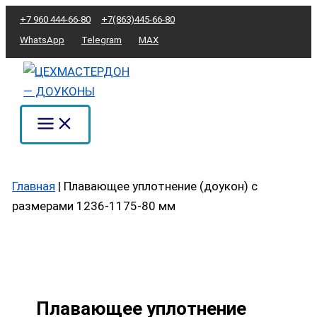
Перейти
Количество
+7 960 444-66-80
+7(863)445-66-80
к
товара
WhatsApp
Telegram
MAX
содержимому
Плавающее
уплотнение
(доукон)
с
размерами
1236-
1175-
Главная
|
Плавающее уплотнение (доукон) с
80
размерами 1236-1175-80 мм
мм
Плавающее уплотнение