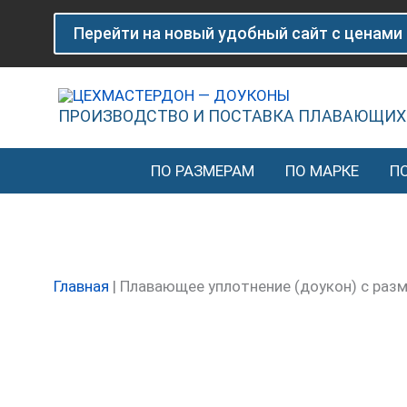
Перейти
Количество
Перейти на новый удобный сайт с ценами
к
товара
содержимому
Плавающее
уплотнение
(доукон)
ПРОИЗВОДСТВО И ПОСТАВКА ПЛАВАЮЩИХ
с
размерами
ПО РАЗМЕРАМ
ПО МАРКЕ
П
117-
103-
20
мм
Главная
|
Плавающее уплотнение (доукон) с раз