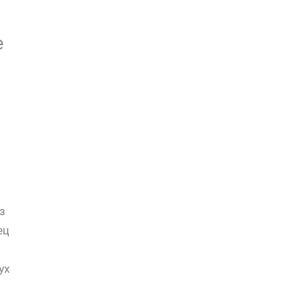
е
з
ец
ух