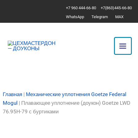
Перейти
Количество
+7 960 444-66-80
+7(863)445-66-80
к
товара
WhatsApp
Telegram
MAX
содержимому
Плавающее
уплотнение
(доукон)
Goetze
LWD
76.95H-
79
с
буртиками
Главная
|
Механические уплотнения Goetze Federal
Mogul
|
Плавающее уплотнение (доукон) Goetze LWD
76.95H-79 с буртиками