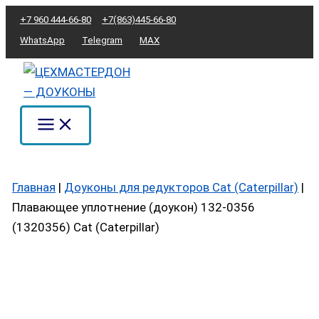
Перейти
Количество
+7 960 444-66-80
+7(863)445-66-80
к
товара
WhatsApp
Telegram
MAX
содержимому
Плавающее
уплотнение
(доукон)
132-
0356
(1320356)
Cat
Главная
|
Доуконы для редукторов Cat (Caterpillar)
|
(Caterpillar)
Плавающее уплотнение (доукон) 132-0356
(1320356) Cat (Caterpillar)