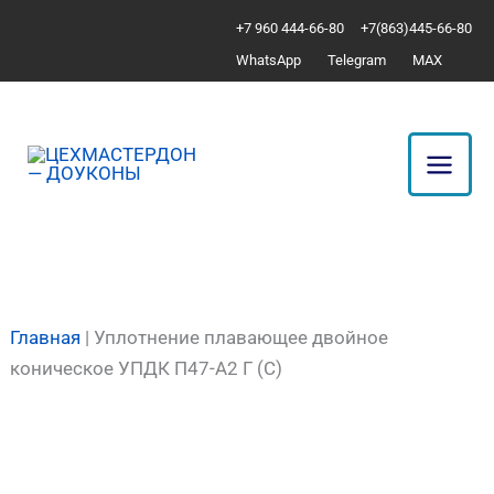
Перейти
Количество
+7 960 444-66-80
+7(863)445-66-80
к
товара
WhatsApp
Telegram
MAX
содержимому
Уплотнение
плавающее
двойное
коническое
УПДК
П47-
А2
Г
(С)
Главная
|
Уплотнение плавающее двойное
коническое УПДК П47-А2 Г (С)