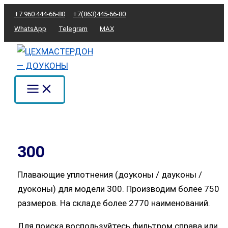
Перейти
Сортировка:
+7 960 444-66-80
+7(863)445-66-80
к
по
WhatsApp
Telegram
MAX
содержимому
популярности
300
Плавающие уплотнения (доуконы / дауконы /
дуоконы) для модели 300. Производим более 750
размеров. На складе более 2770 наименований.
Для поиска воспользуйтесь фильтром справа или