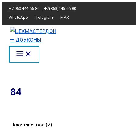
Перейти
Сортировка:
+7 960 444-66-80
+7(863)445-66-80
к
по
WhatsApp
Telegram
MAX
содержимому
популярности
84
Показаны все (2)