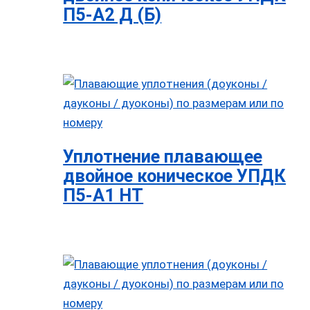
П5-А2 Д (Б)
Уплотнение плавающее
двойное коническое УПДК
П5-А1 НТ