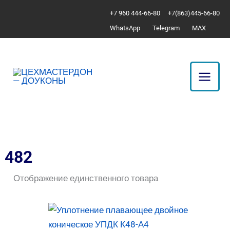
Перейти
+7 960 444-66-80
+7(863)445-66-80
к
WhatsApp
Telegram
MAX
содержимому
482
Отображение единственного товара