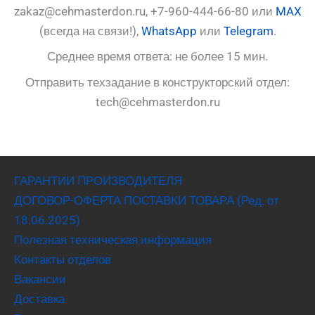
zakaz@cehmasterdon.ru, +7-960-444-66-80 или
MAX
(всегда на связи!),
WhatsApp
или
Telegram
.
Среднее время ответа: не более 15 мин.
Отправить техзадание в конструкторский отдел:
tech@cehmasterdon.ru
ГАРАНТИИ ПРОИЗВОДИТЕЛЯ
ДОГОВОР-ОФЕРТА ПОСТАВКИ ТОВАРА (Ред. от
18.06.2025)
Полезная техническая информация
Контакты отделов
Вакансии
Доставка