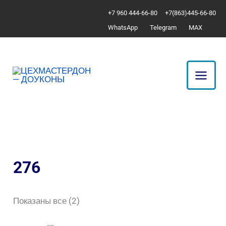
Перейти
Сортировка:
+7 960 444-66-80
+7(863)445-66-80
к
по
WhatsApp
Telegram
MAX
содержимому
популярности
276
Показаны все (2)