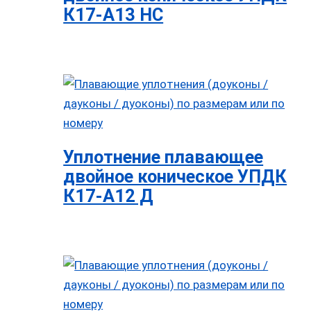
К17-А13 НС
Уплотнение плавающее
двойное коническое УПДК
К17-А12 Д