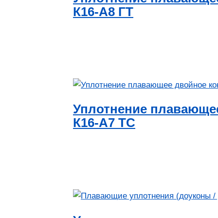
К16-А8 ГТ
Уплотнение плавающе
К16-А7 ТС