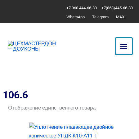
Перейти
+7 960 444-66-80
+7(863)445-66-80
к
WhatsApp
Telegram
MAX
содержимому
106.6
Отображение единственного товара