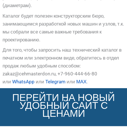
(диаметрам).
Каталог будет полезен конструкторским бюро,
занимающимся разработкой новых машин и узлов, т.к.
мы собрали все самые важные требования к
проектированию.
Для того, чтобы запросить наш технический каталог в
печатном или электронном виде, обратитесь в отдел
продаж любым удобным способом:
zakaz@cehmasterdon.ru, +7-960-444-66-80
или
WhatsApp
или
Telegram
или
МАХ
.
ПЕРЕЙТИ НА НОВЫЙ
УДОБНЫЙ САЙТ С
ЦЕНАМИ