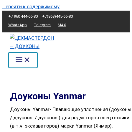
Перейти к содержимому
+7 960 444-66-80
+7(863)445-66-80
WhatsApp
Telegram
MAX
Доуконы Yanmar
Доуконы Yanmar- Плавающие уплотнения (доуконы
/ дауконы / дуоконы) для редукторов спецтехники
(в т.ч. экскаваторов) марки Yanmar (Янмар).