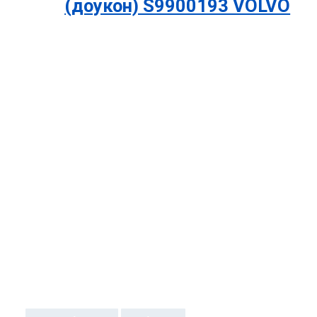
(доукон) S9900193 VOLVO