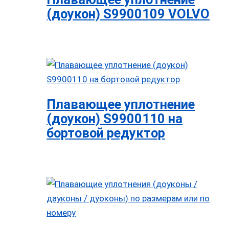
(доукон) S9900109 VOLVO
Плавающее уплотнение
(доукон) S9900110 на
бортовой редуктор