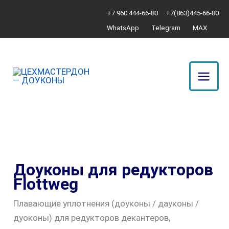
Перейти
+7 960 444-66-80
+7(863)445-66-80
к
WhatsApp
Telegram
MAX
содержимому
Доуконы для редукторов
Flottweg
Плавающие уплотнения (доуконы / дауконы /
дуоконы) для редукторов декантеров,