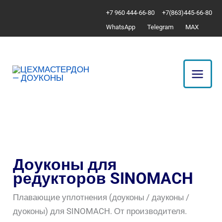
Перейти
Сортировка:
+7 960 444-66-80
+7(863)445-66-80
к
по
WhatsApp
Telegram
MAX
содержимому
популярности
Доуконы для
редукторов SINOMACH
Плавающие уплотнения (доуконы / дауконы /
дуоконы) для SINOMACH. От производителя.