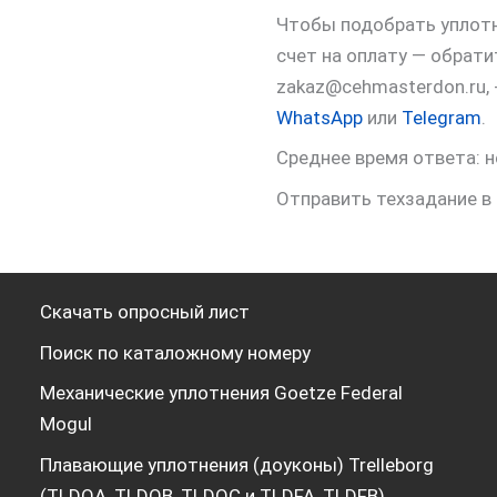
Чтобы подобрать уплотне
счет на оплату — обрат
zakaz@cehmasterdon.ru,
WhatsApp
или
Telegram
.
Среднее время ответа: н
Отправить техзадание в
Скачать опросный лист
Поиск по каталожному номеру
Механические уплотнения Goetze Federal
Mogul
Плавающие уплотнения (доуконы) Trelleborg
(TLDOA, TLDOB, TLDOC и TLDFA, TLDFB)