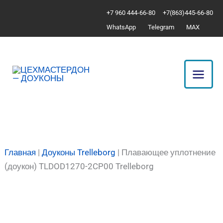
Перейти
Количество
+7 960 444-66-80
+7(863)445-66-80
к
товара
WhatsApp
Telegram
MAX
содержимому
Плавающее
уплотнение
(доукон)
TLDOD1270-
2CP00
Trelleborg
Главная
|
Доуконы Trelleborg
|
Плавающее уплотнение
(доукон) TLDOD1270-2CP00 Trelleborg