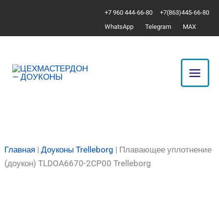
Перейти
Количество
+7 960 444-66-80
+7(863)445-66-80
к
товара
WhatsApp
Telegram
MAX
содержимому
Плавающее
уплотнение
(доукон)
TLDOA6670-
2CP00
Trelleborg
Главная
|
Доуконы Trelleborg
|
Плавающее уплотнение
(доукон) TLDOA6670-2CP00 Trelleborg