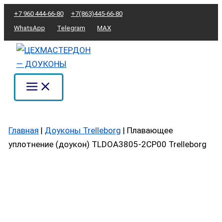
Перейти
Количество
+7 960 444-66-80
+7(863)445-66-80
к
товара
WhatsApp
Telegram
MAX
содержимому
Плавающее
уплотнение
(доукон)
TLDOA3805-
2CP00
Trelleborg
Главная
|
Доуконы Trelleborg
|
Плавающее
уплотнение (доукон) TLDOA3805-2CP00 Trelleborg