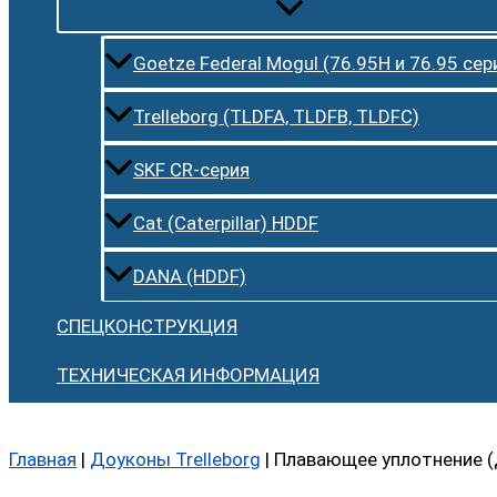
Goetze Federal Mogul (76.95H и 76.95 сер
Trelleborg (TLDFA, TLDFB, TLDFC)
SKF CR-серия
Cat (Caterpillar) HDDF
DANA (HDDF)
СПЕЦКОНСТРУКЦИЯ
ТЕХНИЧЕСКАЯ ИНФОРМАЦИЯ
Главная
|
Доуконы Trelleborg
|
Плавающее уплотнение (