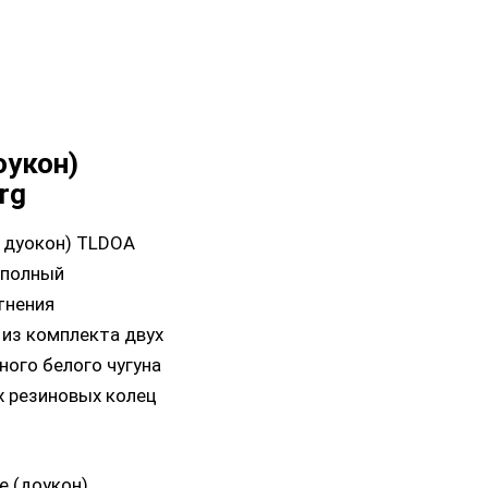
оукон)
rg
/ дуокон) TLDOA
 полный
тнения
 из комплекта двух
ного белого чугуна
х резиновых колец
е (доукон)