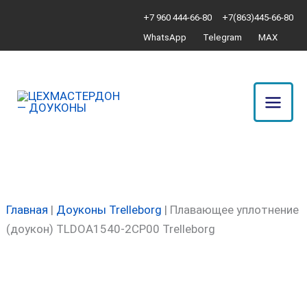
Перейти
Количество
+7 960 444-66-80
+7(863)445-66-80
к
товара
WhatsApp
Telegram
MAX
содержимому
Плавающее
уплотнение
(доукон)
TLDOA1540-
2CP00
Trelleborg
Главная
|
Доуконы Trelleborg
|
Плавающее уплотнение
(доукон) TLDOA1540-2CP00 Trelleborg