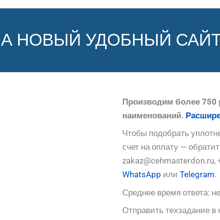
НА НОВЫЙ УДОБНЫЙ САЙТ
Производим более 750 
наименований.
Расшире
Чтобы подобрать уплотне
счет на оплату — обрати
zakaz@cehmasterdon.ru, 
WhatsApp
или
Telegram
.
Среднее время ответа: не
Отправить техзадание в 