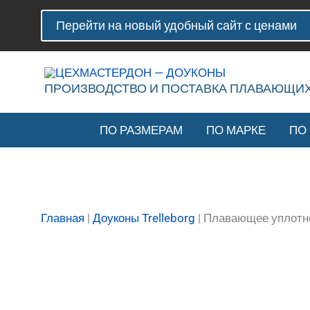
Перейти
Количество
Перейти на новый удобный сайт с ценами
к
товара
содержимому
Плавающее
уплотнение
(доукон)
ПРОИЗВОДСТВО И ПОСТАВКА ПЛАВАЮЩИ
TLDOA1539-
2CP00
ПО РАЗМЕРАМ
ПО МАРКЕ
ПО
Trelleborg
Главная
|
Доуконы Trelleborg
|
Плавающее уплотне